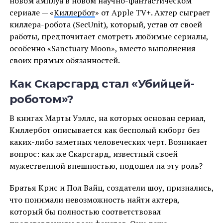
новом амплуа в новом научно-фантастическом
сериале — «
Киллербот
» от Apple TV+. Актер сыграет
киллера-робота (SecUnit), который, устав от своей
работы, предпочитает смотреть любимые сериалы,
особенно «Sanctuary Moon», вместо выполнения
своих прямых обязанностей.
Как Скарсгард стал «Убийцей-
роботом»?
В книгах Марты Уэллс, на которых основан сериал,
Киллербот описывается как бесполый киборг без
каких-либо заметных человеческих черт. Возникает
вопрос: как же Скарсгард, известный своей
мужественной внешностью, подошел на эту роль?
Братья Крис и Пол Вайц, создатели шоу, признались,
что понимали невозможность найти актера,
который бы полностью соответствовал