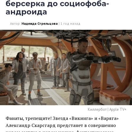
берсерка до социофоба-
андроида
Автор:
Надежда Стрельцова
|
1 год назад
Киллербот | Apple TV+
Фанаты, трепещите! Звезда «Викинга» и «Варяга»
Александр Скарсгард предстанет в совершенно