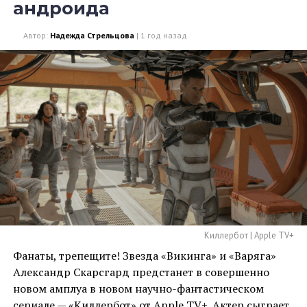
андроида
Автор:
Надежда Стрельцова
|
1 год назад
Киллербот | Apple TV+
Фанаты, трепещите! Звезда «Викинга» и «Варяга»
Александр Скарсгард предстанет в совершенно
новом амплуа в новом научно-фантастическом
сериале — «
Киллербот
» от Apple TV+. Актер сыграет