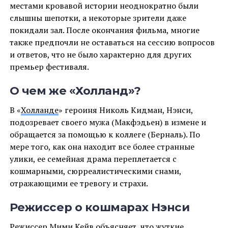
местами кровавой истории неоднократно были
слышны шепотки, а некоторые зрители даже
покидали зал. После окончания фильма, многие
также предпочли не оставаться на сессию вопросов
и ответов, что не было характерно для других
премьер фестиваля.
О чем же «Холланд»?
В «
Холланде
» героиня Николь Кидман, Нэнси,
подозревает своего мужа (Макфэдьен) в измене и
обращается за помощью к коллеге (Берналь). По
мере того, как она находит все более странные
улики, ее семейная драма переплетается с
кошмарными, сюрреалистическими снами,
отражающими ее тревогу и страхи.
Режиссер о кошмарах Нэнси
Режиссер Мими Кейв объясняет, что жуткие