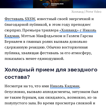
Холланд | Prime Video
Фестиваль SXSW
, известный своей энергичной и
благодарной публикой, в этом году преподнес
сюрприз. Премьера триллера
«Холланд» с Николь
Кидман
, Мэттью Макфэдьеном и Гаэлем Гарсиа
Берналем в главных ролях вызвала довольно
сдержанную реакцию. Обычно восторженная
публика, хвалящая фестиваль за его атмосферу,
показалась менее единодушной.
Холодный прием для звездного
состава?
Несмотря на то, что имя
Николь Кидман
,
безусловно, вызвало аплодисменты, энтузиазм был
не таким бурным, как ожидалось, возможно, из-за
полупустого зала. Во время просмотра сложной и