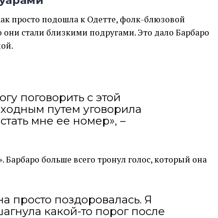
муарами
 как просто подошла к Одетте, фолк-блюзовой
ого они стали близкими подругами. Это дало Барбаро
ой.
огу поговорить с этой
бходным путем уговорила
стать мне ее номер», –
. Барбаро больше всего тронул голос, который она
на просто поздоровалась. Я
шагнула какой-то порог после