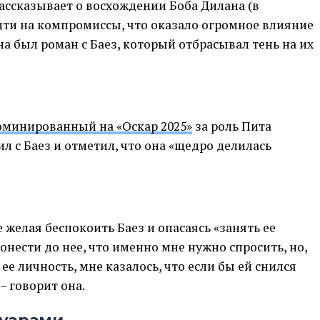
ассказывает о восхождении Боба Дилана (в
дти на компромиссы, что оказало огромное влияние
на был роман с Баез, который отбрасывал тень на их
оминированный на «Оскар 2025»
за роль Пита
л с Баез и отметил, что она «щедро делилась
е желая беспокоить Баез и опасаясь «занять ее
донести до нее, что именно мне нужно спросить, но,
 ее личность, мне казалось, что если бы ей снился
– говорит она.