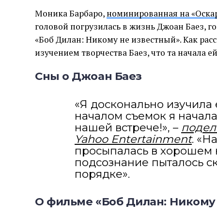
Моника Барбаро,
номинированная на «Оскар
головой погрузилась в жизнь Джоан Баез, г
«Боб Дилан: Никому не известный». Как расс
изучением творчества Баез, что та начала ей
Сны о Джоан Баез
«Я досконально изучила 
началом съемок я начала
нашей встрече!», –
подел
Yahoo Entertainment
. «Н
просыпалась в хорошем 
подсознание пыталось ска
порядке».
О фильме «Боб Дилан: Никому