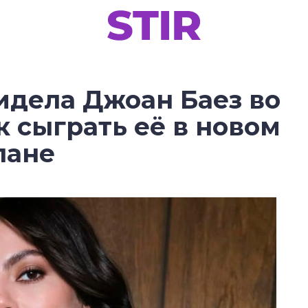
идела Джоан Баез во
к сыграть её в новом
лане