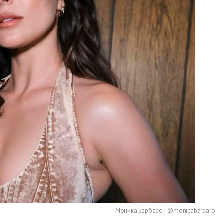
Моника Барбаро | @monicabarbaro