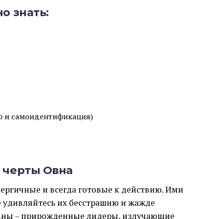
о знать:
о и самоидентификация)
 черты Овна
нергичные и всегда готовые к действию. Ими
е удивляйтесь их бесстрашию и жажде
Овны – прирожденные лидеры, излучающие